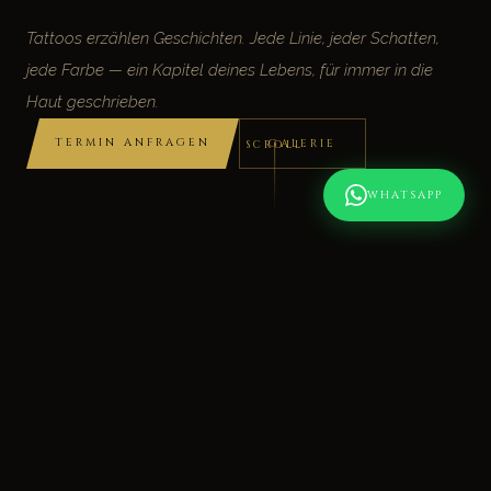
Tattoos erzählen Geschichten. Jede Linie, jeder Schatten,
jede Farbe — ein Kapitel deines Lebens, für immer in die
Haut geschrieben.
TERMIN ANFRAGEN
GALERIE
SCROLL
WHATSAPP
R UP
BERATUNG
QUALITÄT
HYGIENE
BRÜHL
SEIT 2010
ÜBER DEN KÜNSTLER
Radu Aniculaesei